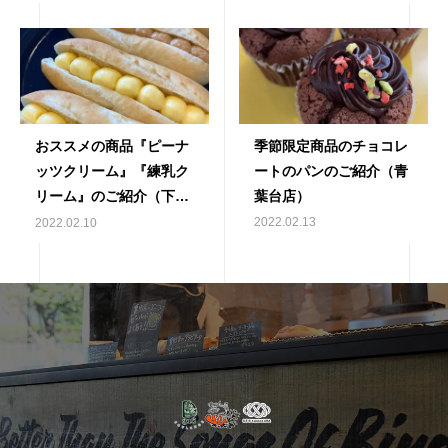
おススメの商品『ピーナ
季節限定商品のチョコレ
ッツクリーム』『練乳ク
ートのパンのご紹介（青
リーム』のご紹介（下丸
葉台店）
子店）
2022.02.13
2022.02.10