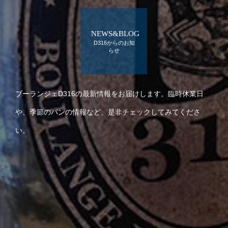
NEWS&BLOG
D316からのお知
らせ
ブーランジェD316の最新情報をお届けします。臨時休業日
や、季節のパンの情報など、是非チェックしてみてくださ
い。